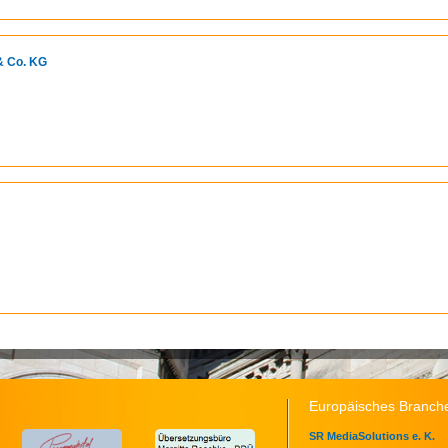
& Co. KG
Europäisches Branche
SR MediaSolutions e. K.