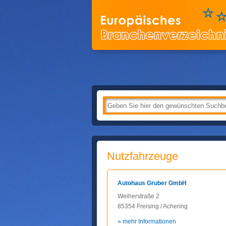
Nutzfahrzeuge
Autohaus Gruber GmbH
Weiherstraße 2
85354 Freising / Achering
» mehr Informationen