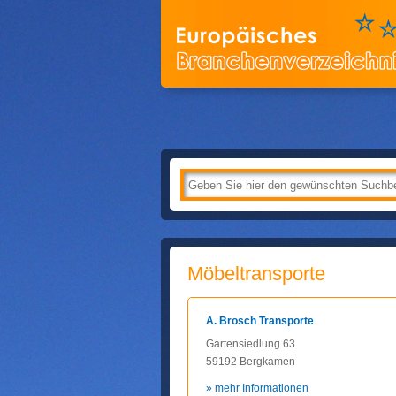
Möbeltransporte
A. Brosch Transporte
Gartensiedlung 63
59192 Bergkamen
» mehr Informationen