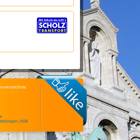
nverzeichnis
de
stellungen
|
AGB