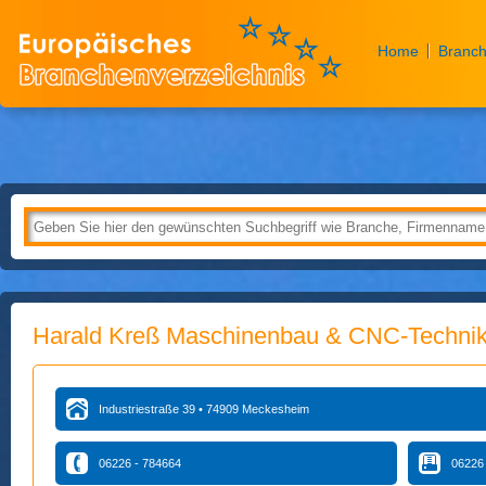
Home
Branch
Harald Kreß Maschinenbau & CNC-Techn
Industriestraße 39 • 74909 Meckesheim
06226 - 784664
06226