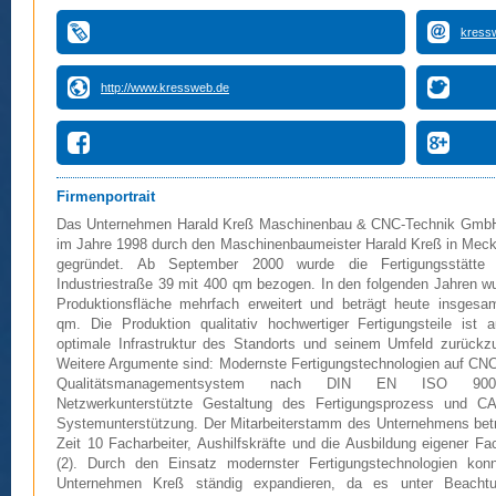
kress
http://www.kressweb.de
Firmenportrait
Das Unternehmen Harald Kreß Maschinenbau & CNC-Technik Gmb
im Jahre 1998 durch den Maschinenbaumeister Harald Kreß in Mec
gegründet. Ab September 2000 wurde die Fertigungsstätte
Industriestraße 39 mit 400 qm bezogen. In den folgenden Jahren w
Produktionsfläche mehrfach erweitert und beträgt heute insgesa
qm. Die Produktion qualitativ hochwertiger Fertigungsteile ist a
optimale Infrastruktur des Standorts und seinem Umfeld zurückzu
Weitere Argumente sind: Modernste Fertigungstechnologien auf CNC
Qualitätsmanagementsystem nach DIN EN ISO 9001
Netzwerkunterstützte Gestaltung des Fertigungsprozess und 
Systemunterstützung. Der Mitarbeiterstamm des Unternehmens betr
Zeit 10 Facharbeiter, Aushilfskräfte und die Ausbildung eigener Fa
(2). Durch den Einsatz modernster Fertigungstechnologien kon
Unternehmen Kreß ständig expandieren, da es unter Beacht