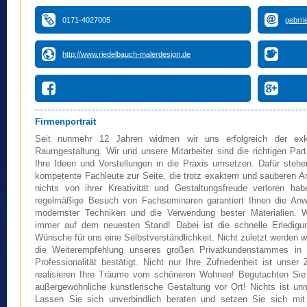
0171-4027005
gebrr
http://www.riedelbauch-malerdesign.de
Firmenportrait
Seit nunmehr 12 Jahren widmen wir uns erfolgreich der exk
Raumgestaltung. Wir und unsere Mitarbeiter sind die richtigen Part
Ihre Ideen und Vorstellungen in die Praxis umsetzen. Dafür stehe
kompetente Fachleute zur Seite, die trotz exaktem und sauberen A
nichts von ihrer Kreativität und Gestaltungsfreude verloren hab
regelmäßige Besuch von Fachseminaren garantiert Ihnen die An
modernster Techniken und die Verwendung bester Materialien. W
immer auf dem neuesten Stand! Dabei ist die schnelle Erledigun
Wünsche für uns eine Selbstverständlichkeit. Nicht zuletzt werden w
die Weiterempfehlung unseres großen Privatkundenstammes in 
Professionalität bestätigt. Nicht nur Ihre Zufriedenheit ist unser Z
realisieren Ihre Träume vom schöneren Wohnen! Begutachten Sie
außergewöhnliche künstlerische Gestaltung vor Ort! Nichts ist un
Lassen Sie sich unverbindlich beraten und setzen Sie sich mit