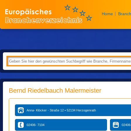
Home
Branch
Bernd Riedelbauch Malermeister
Anna- Klöcker - Straße 12 • 52134 Herzogenrath
02406- 7104
02406