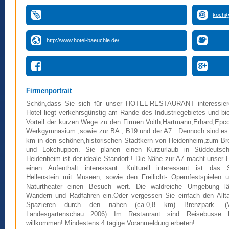
koch@
http://www.hotel-baeuchle.de/
Firmenportrait
Schön,dass Sie sich für unser HOTEL-RESTAURANT interessie
Hotel liegt verkehrsgünstig am Rande des Industriegebietes und bi
Vorteil der kurzen Wege zu den Firmen Voith,Hartmann,Erhard,Epc
Werkgymnasium ,sowie zur BA , B19 und der A7 . Dennoch sind es 
km in den schönen,historischen Stadtkern von Heidenheim,zum Br
und Lokchuppen. Sie planen einen Kurzurlaub in Süddeutsc
Heidenheim ist der ideale Standort ! Die Nähe zur A7 macht unser H
einen Aufenthalt interessant. Kulturell interessant ist das 
Hellenstein mit Museen, sowie den Freilicht- Opernfestspielen 
Naturtheater einen Besuch wert. Die waldreiche Umgebung 
Wandern und Radfahren ein.Oder vergessen Sie einfach den Allt
Spazieren durch den nahen (ca.0,8 km) Brenzpark. (V
Landesgartenschau 2006) Im Restaurant sind Reisebusse h
willkommen! Mindestens 4 tägige Voranmeldung erbeten!