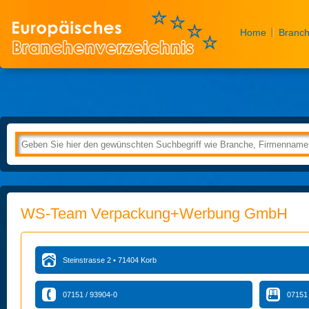
Home
Branch
WS-Team Verpackung+Werbung GmbH
Steinstrasse 2 • 71404 Korb
07151 / 93904-0
07151 